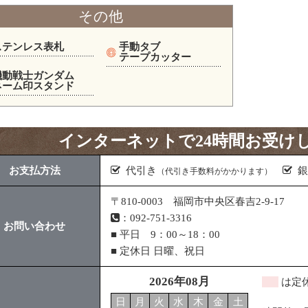
その他
ステンレス表札
手動タブ
テープカッター
機動戦士ガンダム
ネーム印スタンド
インターネットで24時間お受け
お支払方法
代引き
銀
（代引き手数料がかかります）
〒810-0003 福岡市中央区春吉2-9-17
：092-751-3316
お問い合わせ
■ 平日 9：00～18：00
■ 定休日 日曜、祝日
2026年08月
は定
日
月
火
水
木
金
土