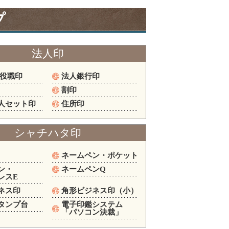
プ
法人印
/役職印
法人銀行印
割印
人セット印
住所印
シャチハタ印
ネームペン・ポケット
ン・
ネームペンQ
レスE
ネス印
角形ビジネス印（小）
タンプ台
電子印鑑システム
「パソコン決裁」