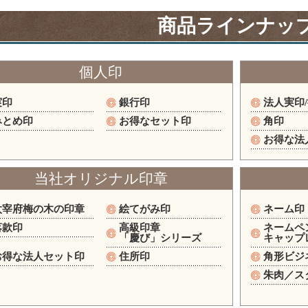
商品ラインナッ
個人印
実印
銀行印
法人実印
みとめ印
お得なセット印
角印
お得な法
当社オリジナル印章
太宰府梅の木の印章
絵てがみ印
ネーム印
落款印
高級印章
ネームペ
「慶び」シリーズ
キャップ
お得な法人セット印
住所印
角形ビジ
朱肉／ス