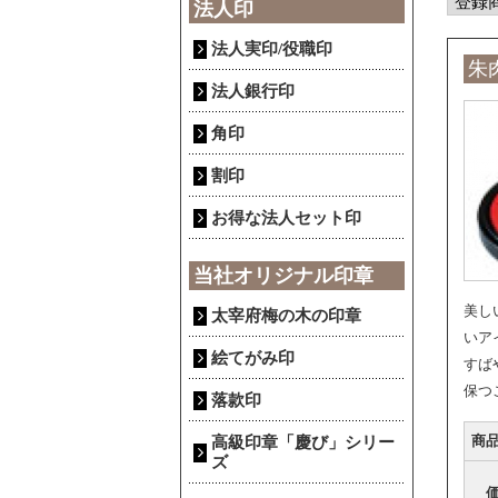
法人印
法人実印/役職印
朱
法人銀行印
角印
割印
お得な法人セット印
当社オリジナル印章
美し
太宰府梅の木の印章
いア
絵てがみ印
すば
保つ
落款印
商
高級印章「慶び」シリー
ズ