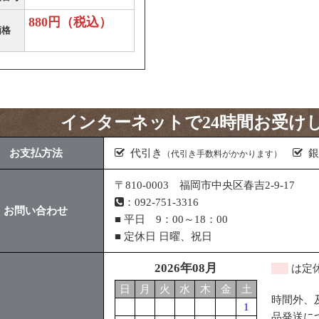
880円（税込）
価格
インターネットで24時間お受け
お支払方法
代引き
銀
（代引き手数料がかかります）
〒810-0003 福岡市中央区春吉2-9-17
：092-751-3316
お問い合わせ
■ 平日 9：00～18：00
■ 定休日 日曜、祝日
2026年08月
は定
日
月
火
水
木
金
土
時間外、
1
品発送に