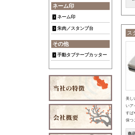
ネーム印
ネーム印
朱肉／スタンプ台
ス
その他
手動タブテープカッター
美し
いア
すば
保つ
商