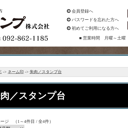
会員登録へ
パスワードを忘れた方へ
初めてご利用になる方へ
■ 営業時間 月曜～土曜 
E
->
ネーム印
->
朱肉／スタンプ台
朱肉／スタンプ台
1 ページ （1～4件目 / 全4件）