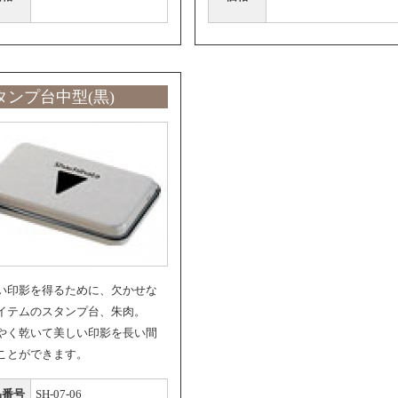
タンプ台中型(黒)
い印影を得るために、欠かせな
イテムのスタンプ台、朱肉。
やく乾いて美しい印影を長い間
ことができます。
品番号
SH-07-06