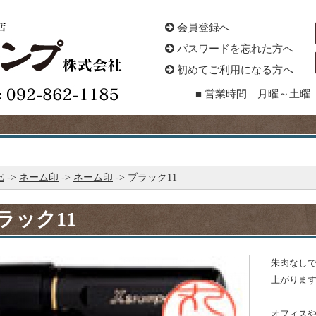
会員登録へ
パスワードを忘れた方へ
初めてご利用になる方へ
■ 営業時間 月曜～土曜 
E
->
ネーム印
->
ネーム印
-> ブラック11
ラック11
朱肉なし
上がりま
オフィス