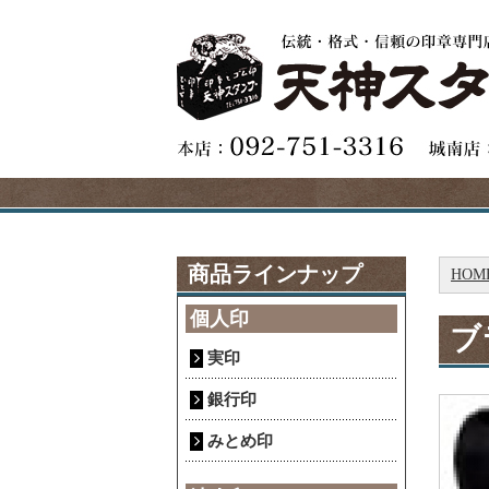
商品ラインナップ
HOM
個人印
ブ
実印
銀行印
みとめ印