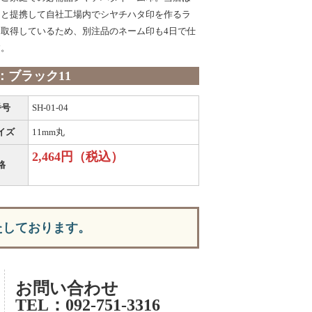
タと提携して自社工場内でシヤチハタ印を作るラ
取得しているため、別注品のネーム印も4日で仕
す。
：ブラック11
番号
SH-01-04
イズ
11mm丸
2,464円（税込）
格
たしております。
お問い合わせ
TEL：092-751-3316