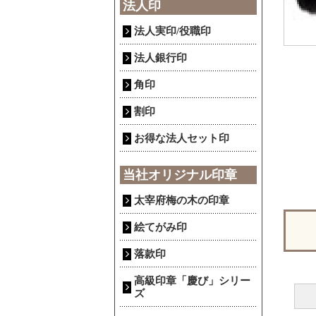
法人印
法人実印/役職印
法人銀行印
角印
割印
お得な法人セット印
当社オリジナル印章
太宰府梅の木の印章
絵てがみ印
落款印
高級印章「慶び」シリー
ズ