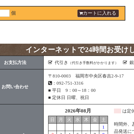
個
インターネットで24時間お受け
お支払方法
代引き
銀
（代引き手数料がかかります）
〒810-0003 福岡市中央区春吉2-9-17
：092-751-3316
お問い合わせ
■ 平日 9：00～18：00
■ 定休日 日曜、祝日
2026年08月
は定
日
月
火
水
木
金
土
時間外、
1
品発送に