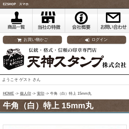
EZSHOP スマホ
お買い物かご
ログイン
ようこそ ゲスト さん
HOME
->
個人印
->
実印
-> 牛角（白）特上 15mm丸
牛角（白）特上 15mm丸