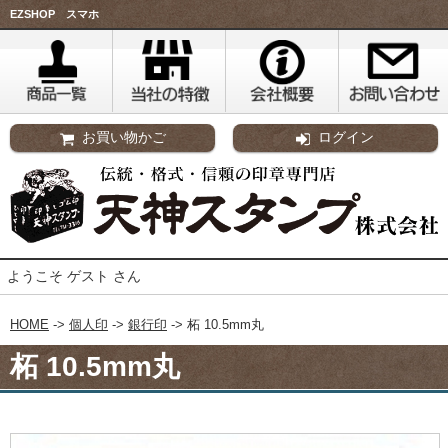
EZSHOP スマホ
お買い物かご
ログイン
ようこそ ゲスト さん
HOME
->
個人印
->
銀行印
-> 柘 10.5mm丸
柘 10.5mm丸