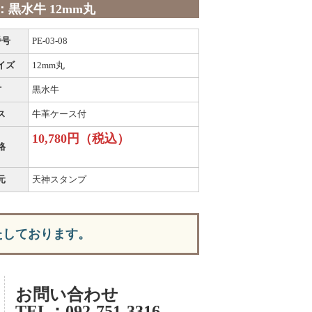
：黒水牛 12mm丸
番号
PE-03-08
イズ
12mm丸
材
黒水牛
ス
牛革ケース付
10,780円（税込）
格
元
天神スタンプ
たしております。
お問い合わせ
TEL：092-751-3316