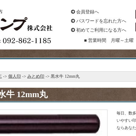
会員登録へ
パスワードを忘れた方へ
初めてご利用になる方へ
■ 営業時間 月曜～土曜 
E
->
個人印
->
みとめ印
-> 黒水牛 12mm丸
水牛 12mm丸
毎日、数
いやすい
ならあな