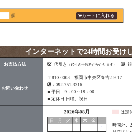
個
インターネットで24時間お受け
お支払方法
代引き
銀
（代引き手数料がかかります）
〒810-0003 福岡市中央区春吉2-9-17
：092-751-3316
お問い合わせ
■ 平日 9：00～18：00
■ 定休日 日曜、祝日
2026年08月
は定
日
月
火
水
木
金
土
時間外、
1