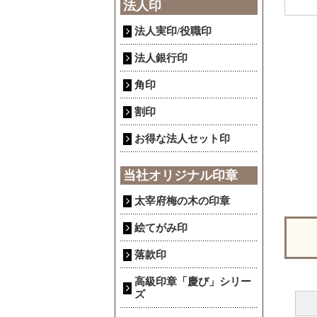
法人印
法人実印/役職印
法人銀行印
角印
割印
お得な法人セット印
当社オリジナル印章
太宰府梅の木の印章
絵てがみ印
落款印
高級印章「慶び」シリー
ズ