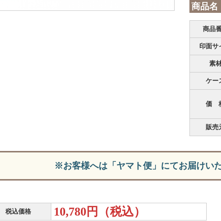
商品名
商品
印面サ
素
ケー
価 
販売
※お客様へは「ヤマト便」にてお届けい
10,780円（税込）
税込価格