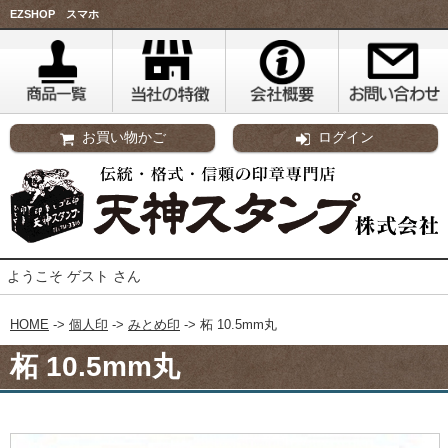
EZSHOP スマホ
お買い物かご
ログイン
ようこそ ゲスト さん
HOME
->
個人印
->
みとめ印
-> 柘 10.5mm丸
柘 10.5mm丸