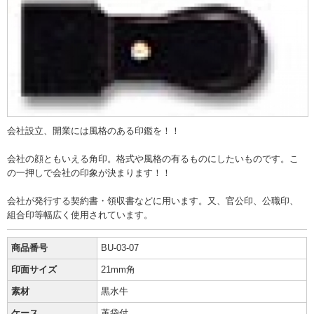
会社設立、開業には風格のある印鑑を！！
会社の顔ともいえる角印。格式や風格の有るものにしたいものです。こ
の一押しで会社の印象が決まります！！
会社が発行する契約書・領収書などに用います。又、官公印、公職印、
組合印等幅広く使用されています。
商品番号
BU-03-07
印面サイズ
21mm角
素材
黒水牛
ケース
革袋付