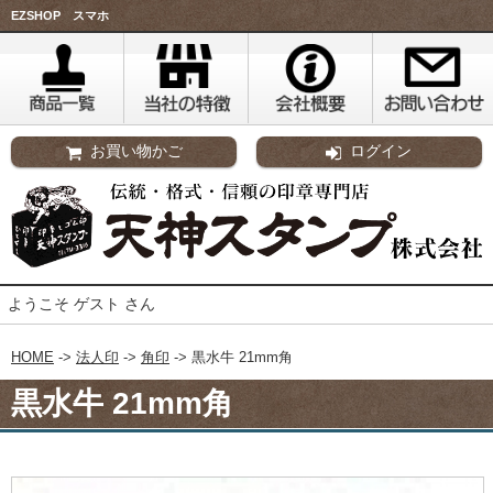
EZSHOP スマホ
お買い物かご
ログイン
ようこそ ゲスト さん
HOME
->
法人印
->
角印
-> 黒水牛 21mm角
黒水牛 21mm角