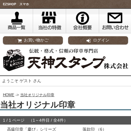
EZSHOP スマホ
お買い物かご
ログイン
ようこそ ゲスト さん
HOME
->
当社オリジナル印章
当社オリジナル印章
1 / 1 ページ （1～4件目 / 全4件）
高級印章「慶び」シリーズ
落款印
（6）